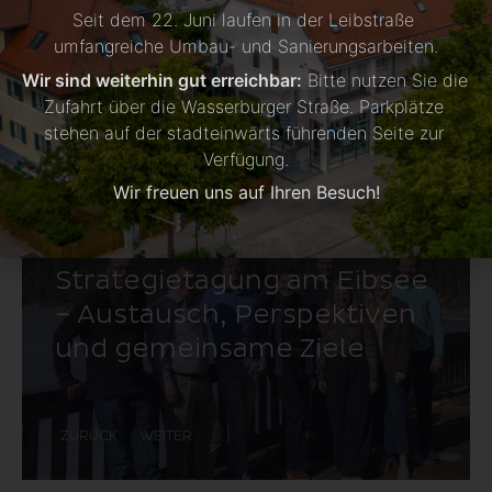
Seit dem 22. Juni laufen in der Leibstraße 
umfangreiche Umbau- und Sanierungsarbeiten.
Wir sind weiterhin gut erreichbar:
 Bitte nutzen Sie die 
Aktuelle Meldungen
Zufahrt über die Wasserburger Straße. Parkplätze 
stehen auf der stadteinwärts führenden Seite zur 
Verfügung.
Wir freuen uns auf Ihren Besuch!
Strategie­ta­gung am Eibsee
– Aus­tausch, Per­spekti­ven
und ge­mein­same Ziele
ZURÜCK
WEITER