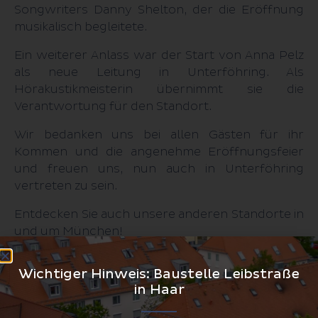
Songwriters Danny Shelton, der die Eröffnung
musikalisch begleitete.
Ein weiterer Anlass war der Start von Anna Pelz
als neue Leitung in Unterföhring. Als
Hörakustikmeisterin übernimmt sie die
Verantwortung für den Standort.
Wir bedanken uns bei allen Gästen für ihr
Kommen und die angenehme Eröffnungsfeier
und freuen uns, nun auch in Unterföhring
vertreten zu sein.
Entdecken Sie auch unsere anderen Standorte in
und um München!
Wichtiger Hinweis: Baustelle Leibstraße
in Haar
Zurück zu aktuellen Meldungen