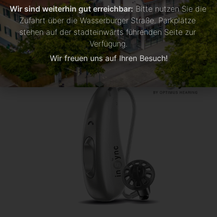
Wir sind weiterhin gut erreichbar:
 Bitte nutzen Sie die 
INSYNC SOUND Hörgeräte by
Zufahrt über die Wasserburger Straße. Parkplätze 
OPTIMUS HEARING
stehen auf der stadteinwärts führenden Seite zur 
Verfügung.
Wir freuen uns auf Ihren Besuch!