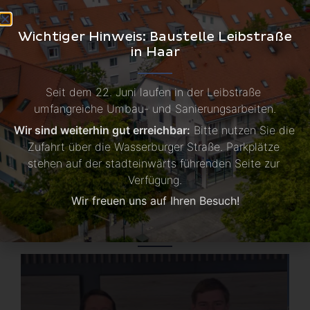
Möchten auch Sie von den neuesten Hörgeräte-
Wichtiger Hinweis: Baustelle Leibstraße
Technologien profitieren? Vereinbaren Sie jetzt
in Haar
einen Termin in einem unserer sechs
Fachgeschäfte in München und Umgebung!
Seit dem 22. Juni laufen in der Leibstraße 
umfangreiche Umbau- und Sanierungsarbeiten.
Wir sind weiterhin gut erreichbar:
 Bitte nutzen Sie die 
Zurück zu aktuellen Meldungen
Zufahrt über die Wasserburger Straße. Parkplätze 
stehen auf der stadteinwärts führenden Seite zur 
Verfügung.
Wir freuen uns auf Ihren Besuch!
Aktuelle Meldungen