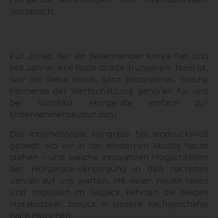
Hörgeräte-Technologien und inter­nationalem
Austausch.
Für Jonas, der ein bekennender Korea-Fan und
seit Jahren eine feste Größe in unserem Team ist,
war die Reise etwas ganz Besonderes. Solche
Momente der Wert­schätzung gehören für uns
bei Suschko Hörgeräte einfach zur
Unternehmens­kultur dazu.
Der internationale Kongress hat eindrucksvoll
gezeigt, wo wir in der modernen Akustik heute
stehen – und welche inno­vativen Mög­lich­keiten
der Hör­geräte-Ver­sorgung in den nächsten
Jahren auf uns warten. Mit vielen neuen Ideen
und Impulsen im Gepäck kehrten die beiden
Hörakustiker zurück in unsere Fachgeschäfte
nach München.