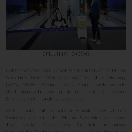
HörWohl Hub
Fragen & Antworten
01. Juni 2026
Letzte Woche war unser Geschäfts­führer Miron
Suschko beim World Congress of Audiology
(WCA ) 2026 in Seoul zu Gast. Einmal mehr wurde
dort deutlich, wie groß und rasant unsere
Branche der Hör­akustik wächst.
Gemeinsam mit unserem Hör­akus­tiker Jonas
Heimburger erlebte Miron Suschko mehrere
Tage voller Forschung, Einblicke in neue