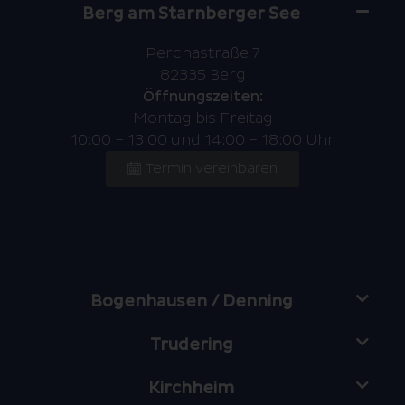
Berg am Starnberger See
Perchastraße 7
82335 Berg
Öffnungszeiten:
Montag bis Freitag
10:00 – 13:00 und 14:00 – 18:00 Uhr
Termin vereinbaren
08151 / 74 60 08 5
berg@suschko.de
Google Maps
Zur Filialseite
Bogenhausen / Denning
Trudering
Kirchheim