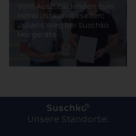
den zum
Strategie­ta­gung am
llen:
Eibsee – Aus­tausch, Pe
uschko
spekti­ven und ge­mein­
same Ziele
ZURÜCK
WEITER
Unsere Standorte: